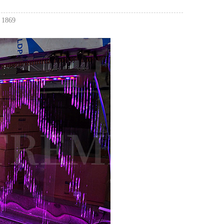
：
1869